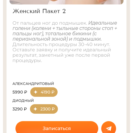
Женский Пакет 3
Пакет 3 — это ваше идеальное тело за 1
час! Включает в себя:
бедра + голени +
колени + бикини тотальное с
перианальной зоной + дорожка +
подмышки + подбородок + верхняя губа.
Запишитесь на комплексную эпиляцию
прямо сейчас!
АЛЕКСАНДРИТОВЫЙ
10290 ₽
7200 ₽
ДИОДНЫЙ
5490 ₽
3850 ₽
Записаться