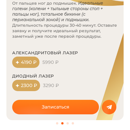
Пакет 3 — это ваше идеальное тело за 1 час!
Включает в себя:
бедра + голени + колени +
бикини тотальное с перианальной зоной +
дорожка + подмышки + подбородок + верхняя
губа.
Запишитесь на комплексную эпиляцию
прямо сейчас!
АЛЕКСАНДРИТОВЫЙ ЛАЗЕР
7200 ₽
10290 ₽
ДИОДНЫЙ ЛАЗЕР
3850 ₽
5490 ₽
Записаться