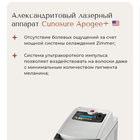
Александритовый лазерный
аппарат
Candela GentleLase Pro-U
Золотой стандарт эпиляции
Премиальное оборудование компании
Candela признано одним из лучших в мире
Уникальная система охлаждения позволяет
проводить комфортные, безболезненные
процедуры
Эффект “чистой” эпиляции
Удаляет светлые волосы