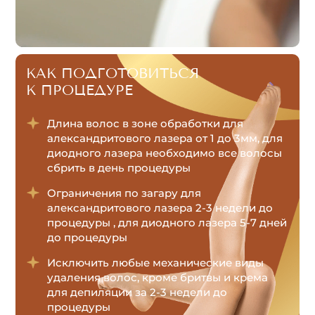
КАК ПОДГОТОВИТЬСЯ
К ПРОЦЕДУРЕ
Скидка 30% на
Длина волос в зоне обработки для
александритовый и диодный
александритового лазера от 1 до 3мм, для
диодного лазера необходимо все волосы
лазер на первое посещение
сбрить в день процедуры
Оставьте заявку, мы перезвоним
Ограничения по загару для
александритового лазера 2-3 недели до
и проконсультируем вас
процедуры , для диодного лазера 5-7 дней
до процедуры
Исключить любые механические виды
удаления волос, кроме бритвы и крема
для депиляции за 2-3 недели до
процедуры