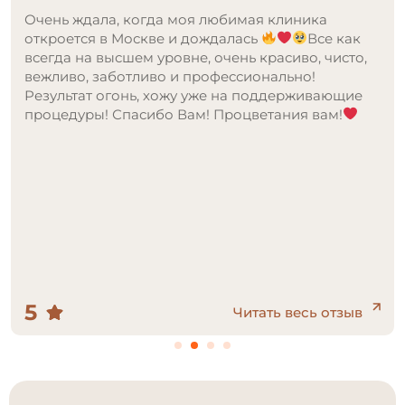
Недавно посетила данный центр лазерной
эпиляции и осталась в полном восторге от
качества проведённой процедуры и атмосферы
внутри. На входе меня встретила очень
доброжелательный администратор, предложила
мне кофе, пока я заполняла анкету. Процедура
прошла на высоком уровне. В центре используют
современное оборудование, что, на мой взгляд,
существенно влияет на качество эпиляции. Во
время процедуры специалист внимательно
следила за моими ощущениями, объясняя
каждый этап. Рекомендую данный центр всем,
кто хочет избавиться от нежелательных волос.
Обязательно вернусь на повторные сеансы)
5
Читать весь отзыв