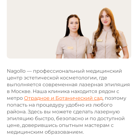
l
t
e
r
n
a
t
i
v
e
Nagollo — профессиональный медицинский
:
центр эстетической косметологии, где
выполняется современная лазерная эпиляция
в Москве. Наша клиника находится рядом с
метро
Отрадное и Ботанический сад
, поэтому
попасть на процедуру удобно из любого
района. Здесь вы можете сделать лазерную
эпиляцию быстро, безопасно и по доступной
цене, доверившись опытным мастерам с
медицинским образованием.