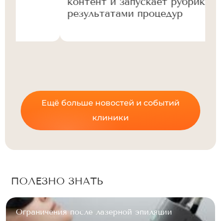
контент и запускает рубрику с
з
результатами процедур
к
Ещё больше новостей и событий
клиники
ПОЛЕЗНО ЗНАТЬ
Лазерная эпиляция: волосы после первой