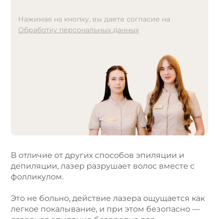
Нажимая на кнопку, вы даете согласие на
Обработку персональных данных
A
l
t
e
r
n
a
t
i
v
e
В отличие от других способов эпиляции и
:
депиляции, лазер разрушает волос вместе с
фолликулом.
Это не больно, действие лазера ощущается как
легкое покалывание, и при этом безопасно —