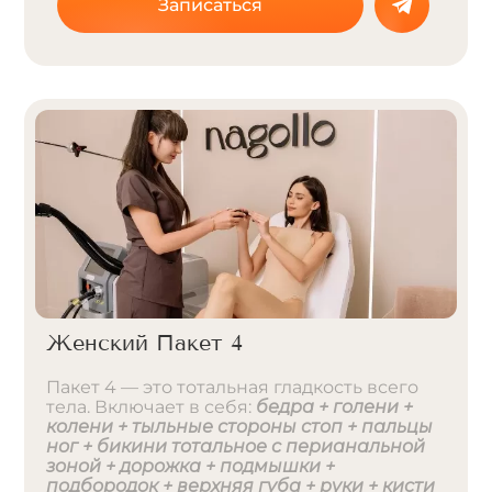
Записаться
Женский Пакет 4
Пакет 4 — это тотальная гладкость всего
тела. Включает в себя:
бедра + голени +
колени + тыльные стороны стоп + пальцы
ног + бикини тотальное с перианальной
зоной + дорожка + подмышки +
подбородок + верхняя губа + руки + кисти