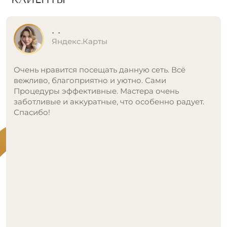
Лана
Яндекс.Карты
Очень удобное для меня расположение клиники.
На соседней улице всегда можно
припарковаться. Про аппарат александритового
лазера могу выразить только восторг. Сначала
когда первый раз пришла к ним по акции делала
впервые процедуру. И в принципе не с чем было
сравнивать. На вторую процедуру пошла в
другую клинику, где якобы тоже был Аппарат
Candella. Но оказалось это вообще не так.
Древний аппарат выдавали за новый. Поэтому
сравнив вернулась в эту клинику. Потому что
комфорт для меня важнее всего! Должна
отметить что специалисты в этой клинике тоже
очень тактичные и профессионалы своего дела!
Спасибо, что сами позвонили и записали меня!!!