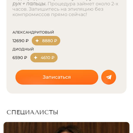
рук + пальцы.
Процедура займет около 2-х
часов. Запишитесь на эпиляцию без
компромиссов прямо сейчас!
АЛЕКСАНДРИТОВЫЙ
12690 ₽
8880 ₽
ДИОДНЫЙ
6590 ₽
4610 ₽
Записаться
СПЕЦИАЛИСТЫ