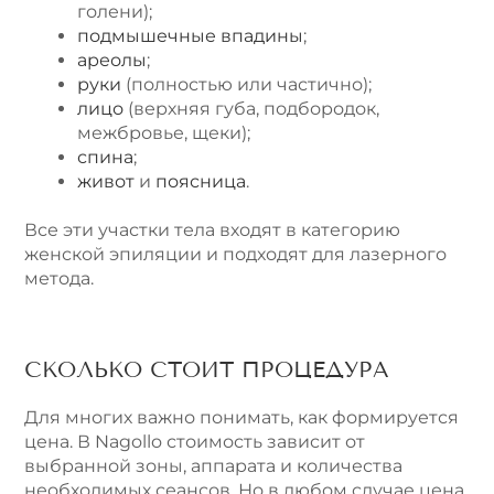
голени);
подмышечные впадины
;
ареолы
;
руки
(полностью или частично);
лицо
(верхняя губа, подбородок,
межбровье, щеки);
спина
;
живот
и
поясница
.
Все эти участки тела входят в категорию
женской эпиляции и подходят для лазерного
метода.
СКОЛЬКО СТОИТ ПРОЦЕДУРА
Для многих важно понимать, как формируется
цена. В Nagollo стоимость зависит от
выбранной зоны, аппарата и количества
необходимых сеансов. Но в любом случае цена