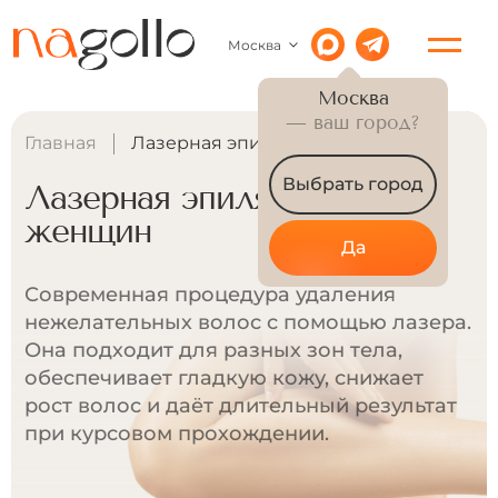
Москва
Москва
— ваш город?
Главная
Лазерная эпиляция для женщин
Выбрать город
Лазерная эпиляция для
женщин
Да
Современная процедура удаления
нежелательных волос с помощью лазера.
Она подходит для разных зон тела,
обеспечивает гладкую кожу, снижает
рост волос и даёт длительный результат
при курсовом прохождении.