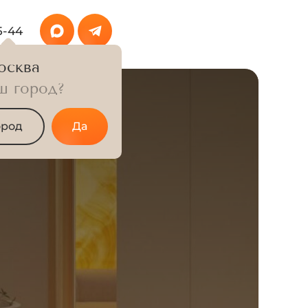
5-44
осква
ш город?
ород
Да