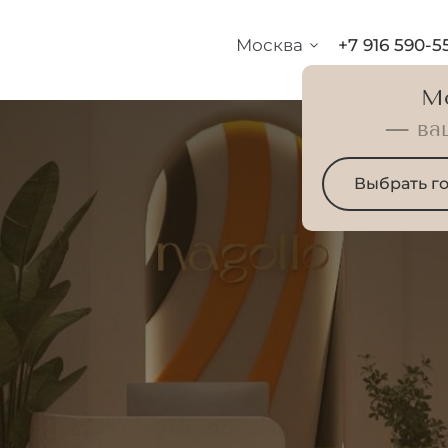
Москва
+7 916 590-5
М
— ва
Выбрать г