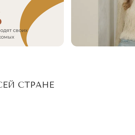
%
водят своих
акомых
ЕЙ СТРАНЕ