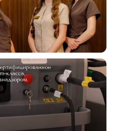
сертифицированное
m-класса,
внадзором.