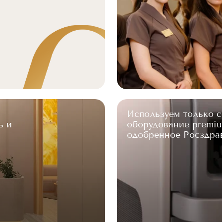
Используем только 
ь и
оборудование premiu
одобренное Росздра