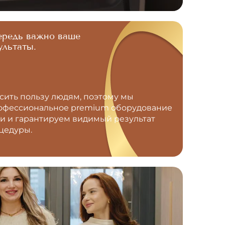
ередь важно ваше
ультаты.
ить пользу людям, поэтому мы
рофессиональное premium оборудование
и и гарантируем видимый результат
цедуры.