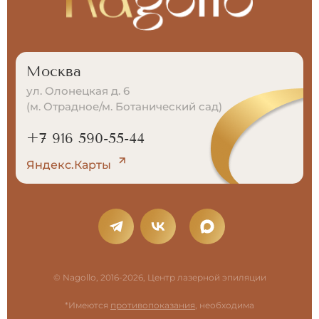
Москва
ул. Олонецкая д. 6
(м. Отрадное/м. Ботанический сад)
+7 916 590-55-44
Яндекс.Карты
© Nagollo, 2016-2026, Центр лазерной эпиляции
*Имеются
противопоказания
, необходима