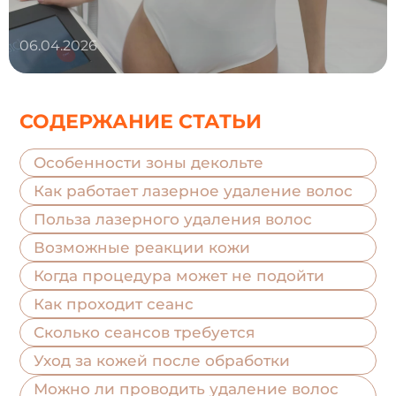
06.04.2026
СОДЕРЖАНИЕ СТАТЬИ
Особенности зоны декольте
Как работает лазерное удаление волос
Польза лазерного удаления волос
Возможные реакции кожи
Когда процедура может не подойти
Как проходит сеанс
Сколько сеансов требуется
Уход за кожей после обработки
Можно ли проводить удаление волос