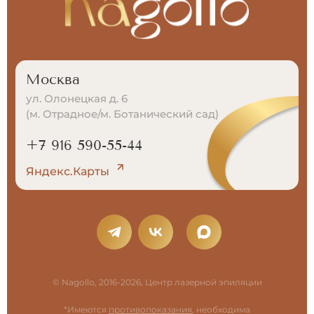
Москва
ул. Олонецкая д. 6
(м. Отрадное/м. Ботанический сад)
+7 916 590-55-44
Яндекс.Карты
© Nagollo, 2016-2026, Центр лазерной эпиляции
*Имеются
противопоказания
, необходима