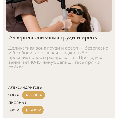
Эпиляция груди у мужчин
Мужская грудь без лишней растительности.
Лазер удаляет даже самые жёсткие тёмные
волосы. Никакой щетины через день,
никаких врастаний. Чистота, гигиена и
эстетика. Запишитесь прямо сейчас!
АЛЕКСАНДРИТОВЫЙ
4290 ₽
3000 ₽
ДИОДНЫЙ
2690 ₽
1880 ₽