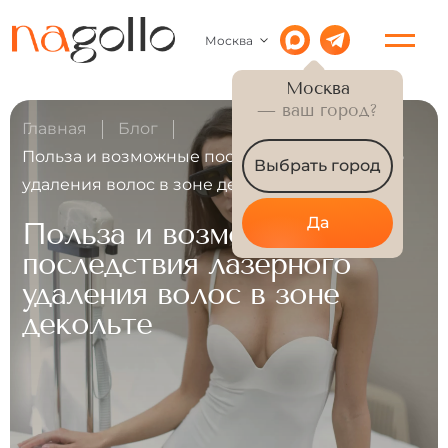
Москва
Москва
— ваш город?
Главная
Блог
Польза и возможные последствия лазерного
Выбрать город
удаления волос в зоне декольте
Да
Польза и возможные
последствия лазерного
удаления волос в зоне
декольте