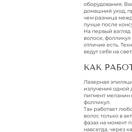
оборудования. Важ
домашний уход, пр
чем разница межд
лучше после конс
На первый взгляд 
волосе, фолликул 
отличие есть. Те
ведут себя на све
КАК РАБО
Лазерная эпиляци
излучения одной 
пигмент меланин 
фолликул.
Так работает любо
волос только в ак
фазах на момент п
навсегда, через к