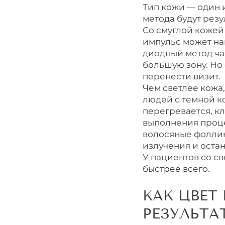
Тип кожи — один и
метода будут рез
Со смуглой кожей
импульс может на
диодный метод ча
большую зону. Но 
перенести визит.
Чем светлее кожа
людей с темной ко
перегревается, к
выполнения проце
волосяные фоллик
излучения и оста
У пациентов со с
быстрее всего.
КАК ЦВЕТ
РЕЗУЛЬТА