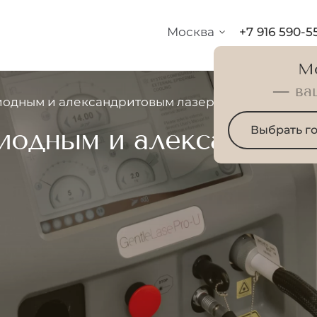
Москва
+7 916 590-5
М
— ва
иодным и александритовым лазером
иодным и александрит
Выбрать г