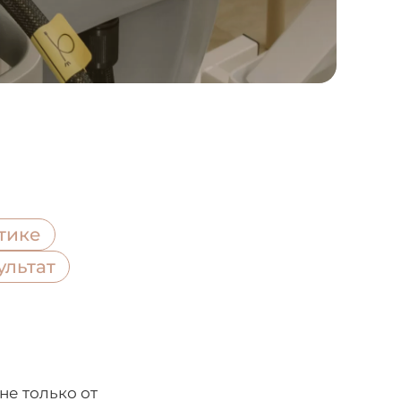
тике
ультат
не только от