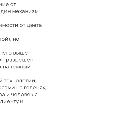
ние от
один механизм
имости от цвета
ой), но
 него выше
 он разрешен
к на темный
й технологии,
сами на голенях,
ра и человек с
клиенту и