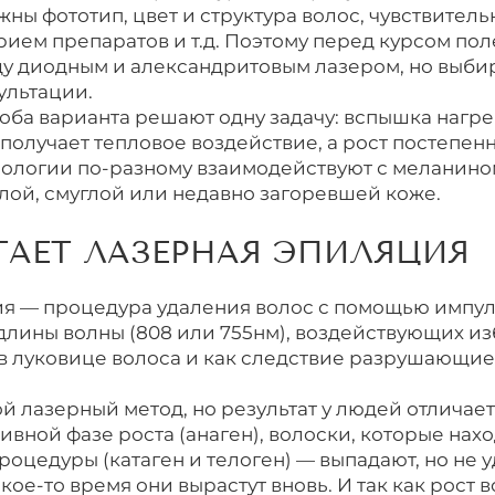
ны фототип, цвет и структура волос, чувствительн
ием препаратов и т.д. Поэтому перед курсом пол
у диодным и александритовым лазером, но выбир
ультации.
оба варианта решают одну задачу: вспышка нагре
получает тепловое воздействие, а рост постепенн
хнологии по-разному взаимодействуют с меланино
тлой, смуглой или недавно загоревшей коже.
ТАЕТ ЛАЗЕРНАЯ ЭПИЛЯЦИЯ
я — процедура удаления волос с помощью импул
длины волны (808 или 755нм), воздействующих и
в луковице волоса и как следствие разрушающи
й лазерный метод, но результат у людей отличает
тивной фазе роста (анаген), волоски, которые нах
роцедуры (катаген и телоген) — выпадают, но не 
акое-то время они вырастут вновь. И так как рост 