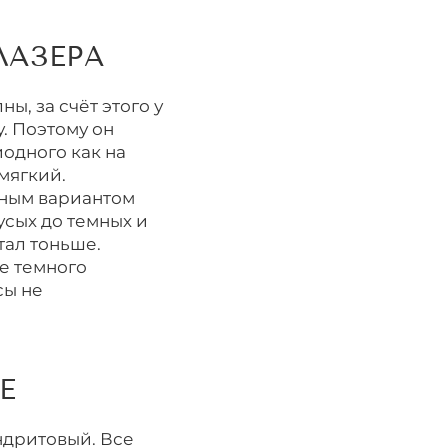
ЛАЗЕРА
ы, за счёт этого у
. Поэтому он
иодного как на
мягкий.
чным вариантом
усых до темных и
тал тоньше.
е темного
сы не
.
Е
ндритовый. Все