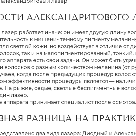
 александритовый лазер.
СТИ АЛЕКСАНДРИТОВОГО 
азер работает иначе: он имеет другую длину волн
ительность к мишени- темному пигменту меланину
ля светлой кожи, но воздействует в отличие от д
олосок, так и на малопигментированный, тонкий, 
го аппарата есть свои задачи. Он может быть уда
и волосков с разным количеством меланина (от р
лучаев, когда после предыдущих процедур волос с
ом эффективности процедуры является — наличи
е. На рыжие, седые, светлые беспигментные воло
дин лазер.
 аппарата принимает специалист после осмотра
АВНАЯ РАЗНИЦА НА ПРАКТИК
редставлено два вида лазера: Диодный и Алекса