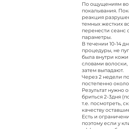
По ощущениям во 
покалывания. Пока
реакция разрушен
темных жестких в
перенести сеанс 
параметры.
В течении 10-14 д
процедуры, не пуг
была внутри кожи
словами волоски,
затем выпадают.
Через 2 недели п
постепенно около
Результат нужно 
бриться 2-3дня (п
т.е. посмотреть, 
качеству оставшие
Есть и ограничен
поэтому если у к