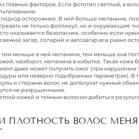
з главных факторов. Если фототип светлый, а вол
ультативными.
 подход осторожнее. В ней больше меланина, поэ
гревать не только фолликул, но и окружающие тк
сто оказывается безопаснее, особенно если нужн
свежий загар, солярий и автозагар все равно ос
, тем меньше в ней меланина, тем меньше она пог
жей, наоборот, меланина в избытке. Такая кожа 
лиент даже может получить ожог (при нарушении 
дуры или неверно подобранных параметрах). В то
улы и стержни волос не дополучат нужный объе
нутся не разрушенными.
ветлой кожей и темным волосом добиться результа
 И ПЛОТНОСТЬ ВОЛОС МЕН
Т