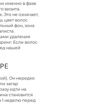
ки именно в фазе
го визита.
 Это не означает,
дь цвет волос
льный фон, зона
листа.
дами удаления
ринг. Если волос
ред нашей
РЕ
ой). Он нередко
ли загар
разу идти на
ина становится
в 1 неделю перед