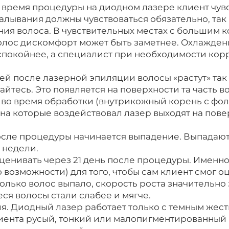
время процедуры на диодном лазере клиент чувс
лывания должны чувствоваться обязательно, так к
ия волоса. В чувствительных местах с большим 
олос дискомфорт может быть заметнее. Охлажден
спокойнее, а специалист при необходимости кор
ней после лазерной эпиляции волосы «растут» так 
айтесь. Это появляется на поверхности та часть в
 во время обработки (внутрикожный корень с фо
 на которые воздействовал лазер выходят на пове
осле процедуры начинается выпадение. Выпадаю
 недели.
оценивать через 21 день после процедуры. Именно
о возможности) для того, чтобы сам клиент смог оц
сколько волос выпало, скорость роста значительно
ся волосы стали слабее и мягче.
ия. Диодный лазер работает только с темным жес
лиента русый, тонкий или малопигментированный