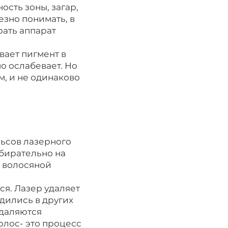
ость зоны, загар,
езно понимать, в
ать аппарат
вает пигмент в
о ослабевает. Но
м, и не одинаково
ьсов лазерного
збирательно на
е волосяной
ся. Лазер удаляет
одились в других
удаляются
волос- это процесс