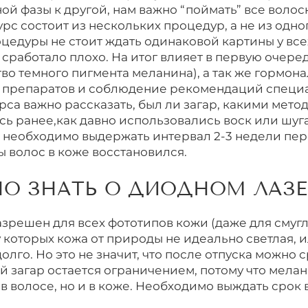
ой фазы к другой, нам важно “поймать” все волос
урс состоит из нескольких процедур, а не из одно
едуры не стоит ждать одинаковой картины у всех.
сработало плохо. На итог влияет в первую очере
во темного пигмента меланина), а так же гормона
 препаратов и соблюдение рекомендаций специа
рса важно рассказать, был ли загар, какими мето
сь ранее,как давно использовались воск или шуга
, необходимо выдержать интервал 2-3 недели пе
ы волос в коже восстановился.
О ЗНАТЬ О ДИОДНОМ ЛАЗЕ
зрешен для всех фототипов кожи (даже для смугл
 которых кожа от природы не идеально светлая, и
олго. Но это не значит, что после отпуска можно с
й загар остается ограничением, потому что мелан
в волосе, но и в коже. Необходимо выждать срок 