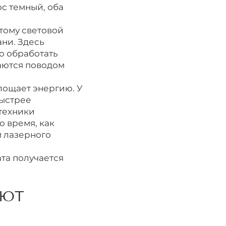
ос темный, оба
тому световой
ани. Здесь
о обработать
таются поводом
лощает энергию. У
быстрее
техники
 время, как
м лазерного
та получается
ЯЮТ