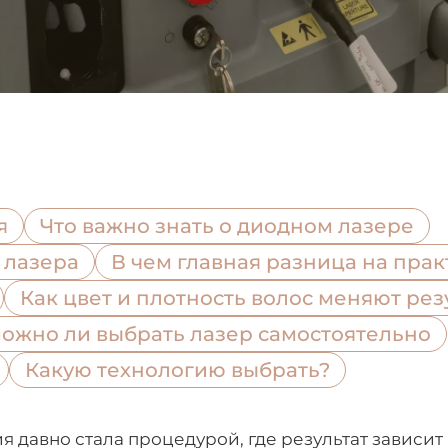
я
Что важно знать о диодном лазере
 лазера
В чем главная разница на прак
Как цвет и плотность волос меняют рез
ожно ли выбрать лазер самостоятельно
Какую технологию выбрать?
 давно стала процедурой, где результат зависит 