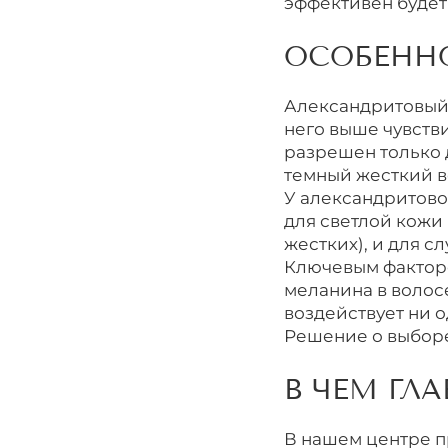
эффективен будет
ОСОБЕННО
Александритовый л
него выше чувств
разрешен только д
темный жесткий в
У александритово
для светлой кожи 
жестких), и для с
Ключевым фактор
меланина в волос
воздействует ни о
Решение о выборе
В ЧЕМ ГЛ
В нашем центре п