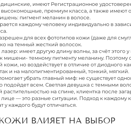
дицинские, имеют Регистрационное удостовере
 высокомощные, премиум класса, а также имеют 
мишень: пигмент меланин в волосе.
рается каждому человеку индивидуально в завис
са.
азрешен для всех фототипов кожи (даже для смугл
ько на темный жесткий волосок.
азер: имеет другую длину волны, за счёт этого у
 к мишени- темному пигменту меланину. Поэтому
й кожи, но воздействует в отличие от диодного ка
так и на малопигментированный, тонкий, мягкий.
омогает убрать главный миф: не существует одно
о подойдет всем. Светлая девушка с темными воло
 растительностью на спине, клиентка после зага
 лице — это разные ситуации. Подход к каждому 
т у каждого будут отличаться.
 КОЖИ ВЛИЯЕТ НА ВЫБОР