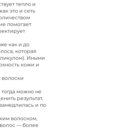
твует тепло и
ак это и сеть
количеством
ие помогает
ректирует
же как и до
олоса, которая
лликулом). Иными
рхность кожи и
т волоски
 тогда можно не
енить результат,
 замедлилась и по
тким волоском,
 волос — более