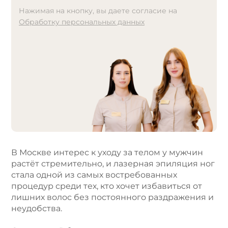
Нажимая на кнопку, вы даете согласие на
Обработку персональных данных
A
l
t
e
r
n
a
t
i
v
e
В Москве интерес к уходу за телом у мужчин
:
растёт стремительно, и лазерная эпиляция ног
стала одной из самых востребованных
процедур среди тех, кто хочет избавиться от
лишних волос без постоянного раздражения и
неудобства.