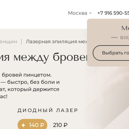
Москва
+7 916 590-5
М
— ва
женщин
Лазерная эпиляция между бровей
ия между бровей
Выбрать г
 бровей пинцетом.
— быстро, без боли и
ат, который держится
ас!
Р
ДИОДНЫЙ ЛАЗЕР
140 ₽
210 ₽