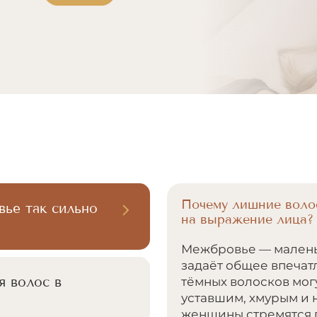
Почему лишние воло
ье так сильно
на выражение лица?
Межбровье — маленьк
задаёт общее впечат
я волос в
тёмных волосков мог
уставшим, хмурым и 
женщины стремятся п