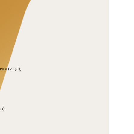
ивница);
а);