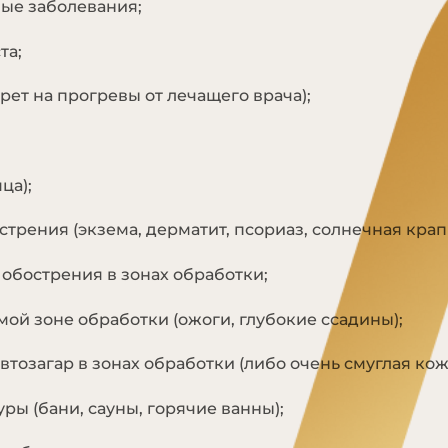
ые заболевания;
та;
рет на прогревы от лечащего врача);
ца);
трения (экзема, дерматит, псориаз, солнечная крап
обострения в зонах обработки;
ой зоне обработки (ожоги, глубокие ссадины);
тозагар в зонах обработки (либо очень смуглая кож
ы (бани, сауны, горячие ванны);