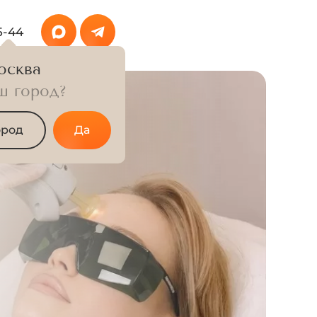
5-44
осква
ш город?
ород
Да