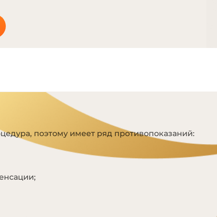
Я
цедура, поэтому имеет ряд противопоказаний:
енсации;