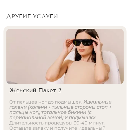
ДРУГИЕ УСЛУГИ
Женский Пакет 2
От пальцев ног до подмышек.
Идеальные
голени (колени + тыльные стороны стоп +
пальцы ног), тотальное бикини (с
перианальной зоной) и подмышки.
Длительность процедуры 30-40 минут.
Оставьте заявку и получите идеальный