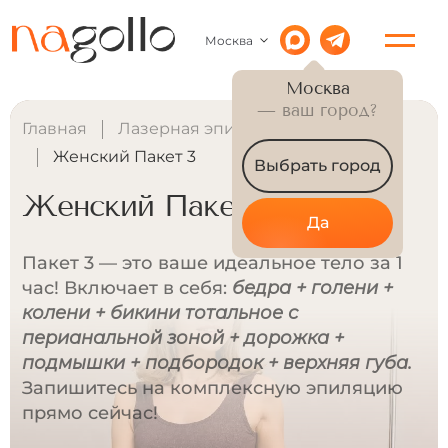
Москва
Москва
— ваш город?
Главная
Лазерная эпиляция для женщин
Женский Пакет 3
Выбрать город
Женский Пакет 3
Да
Пакет 3 — это ваше идеальное тело за 1
час! Включает в себя:
бедра + голени +
колени + бикини тотальное с
перианальной зоной + дорожка +
подмышки + подбородок + верхняя губа.
Запишитесь на комплексную эпиляцию
прямо сейчас!