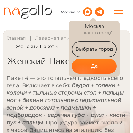
Москва
Москва
— ваш город?
Главная
Лазерная эпиляция для женщин
Женский Пакет 4
Выбрать город
Женский Пакет 4
Да
Пакет 4 — это тотальная гладкость всего
тела. Включает в себя:
бедра + голени +
колени + тыльные стороны стоп + пальцы
ног + бикини тотальное с перианальной
зоной + дорожка + подмышки +
подбородок + верхняя губа + руки + кисти
рук + пальцы.
Процедура займет около 2-
х часов. Запишитесь на эпиляцию без