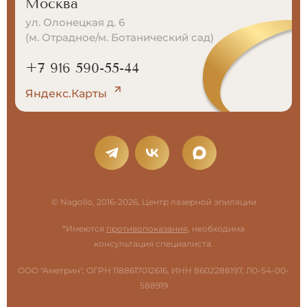
Москва
ул. Олонецкая д. 6
(м. Отрадное/м. Ботанический сад)
+7 916 590-55-44
Яндекс.Карты
© Nagollo, 2016-2026, Центр лазерной эпиляции
*Имеются
противопоказания
, необходима
консультация специалиста.
ООО "Аметрин", ОГРН 1188617012616, ИНН 8602288197, Л0-54-00-
588919